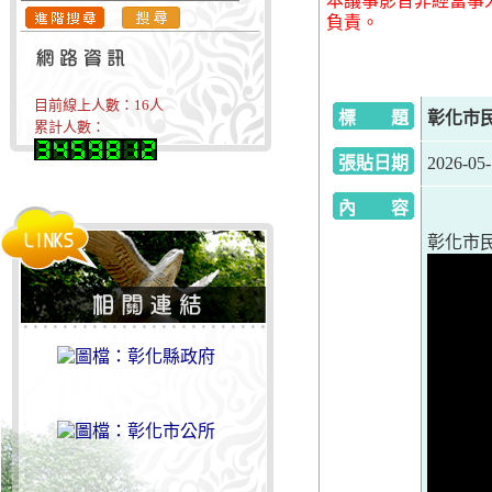
本議事影音非經當事
負責。
目前線上人數：
16
人
標 題
彰化市民代
累計人數：
張貼日期
2026-05-
內 容
彰化市民代