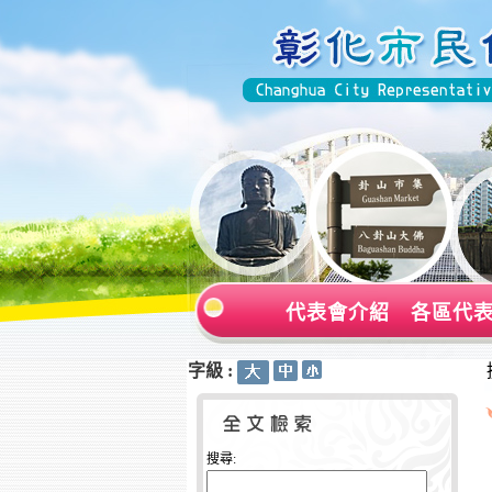
代表會介紹
各區代
字級 :
:::
:::
搜尋: