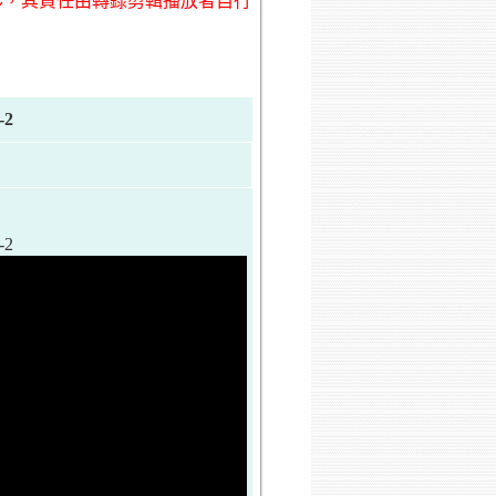
形，其責任由轉錄剪輯播放者自行
-2
-2