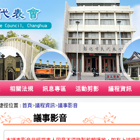
表
相關法規
訊息專區
活動剪影
議程資訊
捷徑位置 :
首頁
>
議程資訊
>
議事影音
議事影音