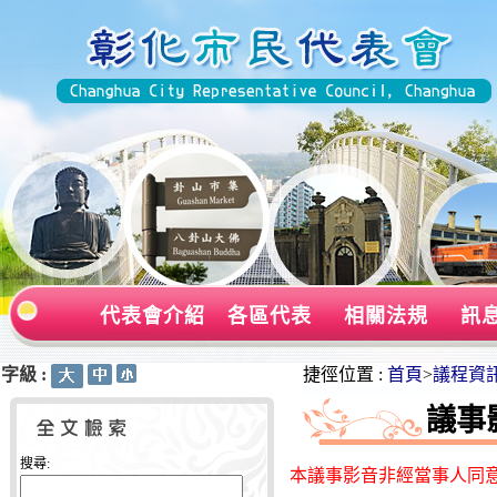
代表會介紹
各區代表
相關法規
訊
字級 :
:::
:::
捷徑位置 :
首頁
>
議程資
議事
搜尋:
本議事影音非經當事人同