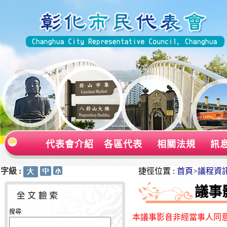
代表會介紹
各區代表
相關法規
訊
字級 :
:::
:::
捷徑位置 :
首頁
>
議程資
議事
搜尋:
本議事影音非經當事人同