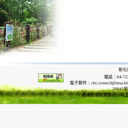
彰化
電話：04-722
電子郵件：chc.council@msa.hinet
5004
建議使用瀏覽器IE10以上