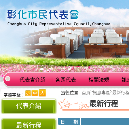
代表會介紹
各區代表
相關法規
訊
:::
>
>
捷徑位置 :
首頁
訊息專區
最新行
:::
字體字級：
最新行程
代表介紹
日 期
最新行程