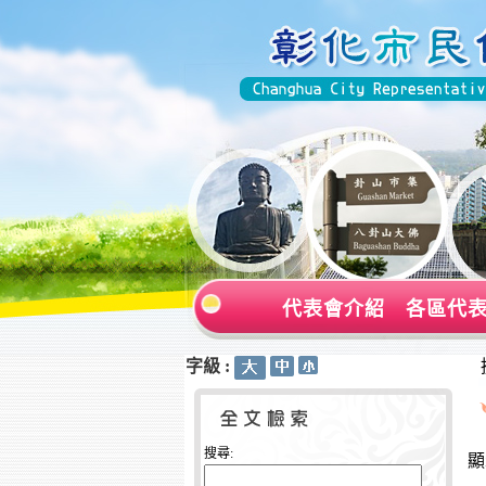
代表會介紹
各區代
字級 :
:::
:::
搜尋:
顯