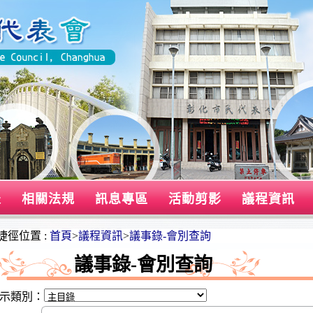
表
相關法規
訊息專區
活動剪影
議程資訊
捷徑位置 :
首頁
>
議程資訊
>
議事錄-會別查詢
議事錄-會別查詢
示類別：