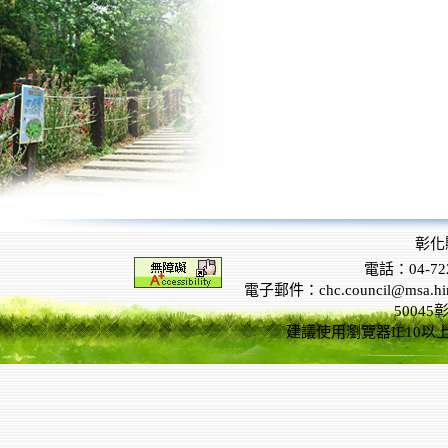
彰化
電話：04-722
電子郵件：chc.council@msa.hinet
5004
建議使用瀏覽器IE10以上