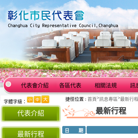
代表會介紹
各區代表
相關法規
訊
:::
>
>
捷徑位置 :
首頁
訊息專區
最新行
:::
字體字級：
最新行程
代表介紹
日 期
最新行程