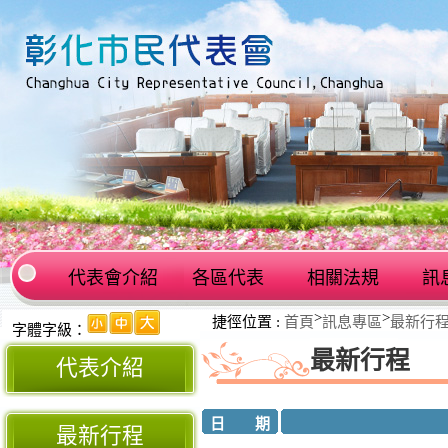
代表會介紹
各區代表
相關法規
訊
:::
>
>
捷徑位置 :
首頁
訊息專區
最新行
:::
字體字級：
最新行程
代表介紹
日 期
最新行程