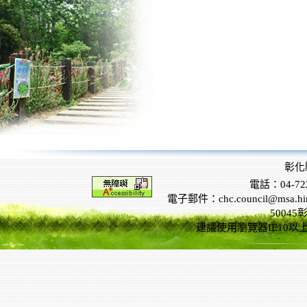
彰化
電話：04-722
電子郵件：chc.council@msa.hinet
5004
建議使用瀏覽器IE10以上