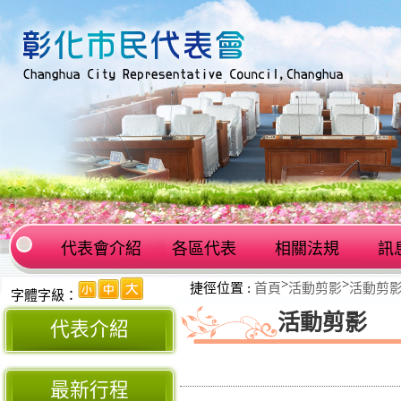
代表會介紹
各區代表
相關法規
訊
:::
>
>
捷徑位置 :
首頁
活動剪影
活動剪
:::
字體字級：
活動剪影
代表介紹
最新行程