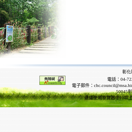
彰化
電話：04-722
電子郵件：chc.council@msa.hinet
5004
建議使用瀏覽器IE10以上