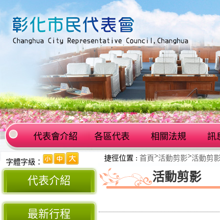
代表會介紹
各區代表
相關法規
訊
:::
>
>
捷徑位置 :
首頁
活動剪影
活動剪
:::
字體字級：
活動剪影
代表介紹
最新行程