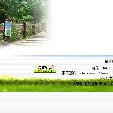
彰化
電話：04-722
電子郵件：chc.council@msa.hinet
5004
建議使用瀏覽器IE10以上