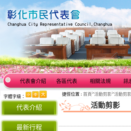
代表會介紹
各區代表
相關法規
訊
:::
>
>
捷徑位置 :
首頁
活動剪影
活動剪
:::
字體字級：
活動剪影
代表介紹
最新行程