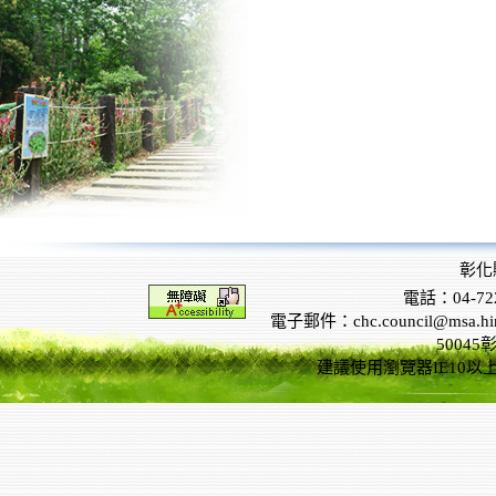
彰化
電話：04-722
電子郵件：chc.council@msa.hinet
5004
建議使用瀏覽器IE10以上