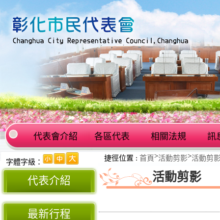
代表會介紹
各區代表
相關法規
訊
:::
>
>
捷徑位置 :
首頁
活動剪影
活動剪
:::
字體字級：
活動剪影
代表介紹
最新行程