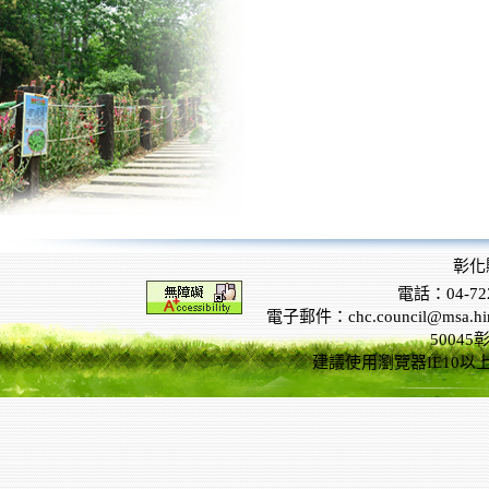
彰化
電話：04-722
電子郵件：chc.council@msa.hinet
5004
建議使用瀏覽器IE10以上