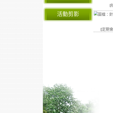
[
活動剪影
[
定期會