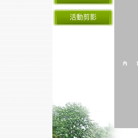
活動剪影
內 