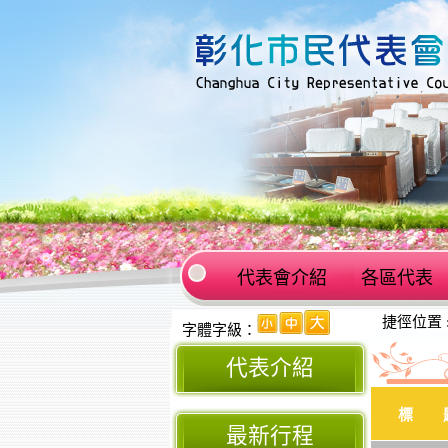
代表會介紹
各區代表
:::
捷徑位置 
:::
字體字級：
代表介紹
標 
最新行程