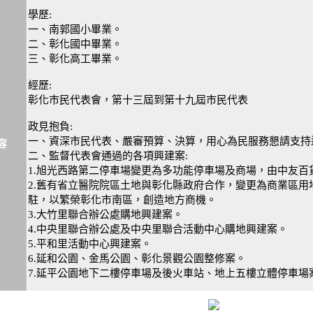
學歷:
一、南郭國小畢業。
二、彰化國中畢業。
三、彰化高工畢業。
經歷:
彰化市民代表會，第十三屆到第十九屆市民代表
政見抱負:
一、資深市民代表、嚴審預算、決算，用心為民服務懇請支持
容
二、監督代表會通過的各項興建案:
1.旭光西路第二停車場變更為多功能停車場及商場，由中友百
2.舊有省立醫院院區土地與彰化縣政府合作，變更為商業區
駐，以繁榮彰化市南區，創造地方商機。
3.大竹里聯合辦公處購地興建案。
4.中央里聯合辦公處及中央里聯合活動中心購地興建案。
5.平和里活動中心興建案。
6.延和公園、金馬公園、彰化景觀公園整修案。
7.延平公園地下二樓停車場及後火車站、地上五樓立體停車場