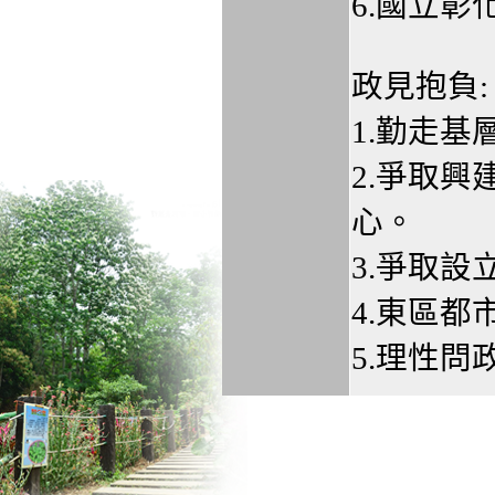
6.國立
政見抱負:
1.勤走
2.爭取
心。
3.爭取
4.東區
5.理性