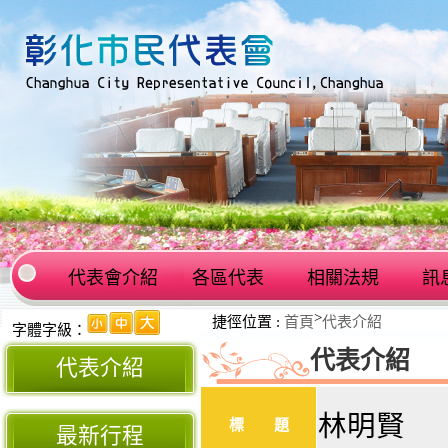
代表會介紹
各區代表
相關法規
訊
:::
>
捷徑位置 :
首頁
代表介紹
:::
字體字級：
代表介紹
代表介紹
林明賢
標 題
最新行程