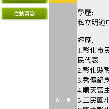
學歷:
活動剪影
私立明道
經歷:
1.彰化市
民代表
2.彰化
3.秀傳紀
4.順天宮
5.三民
內 容