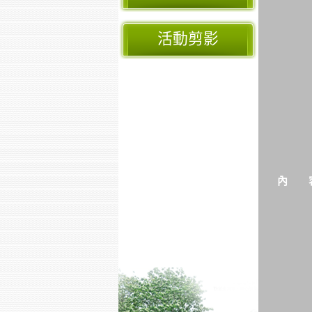
活動剪影
內 