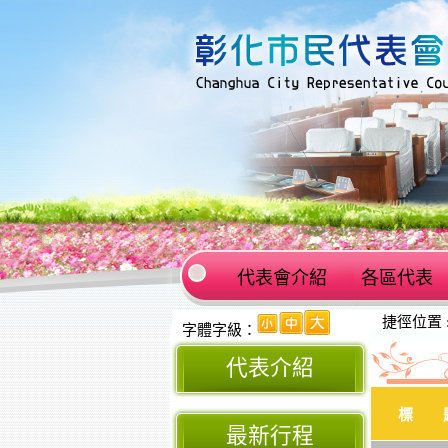
代表會介紹
各區代表
:::
捷徑位置 
:::
字體字級：
代表介紹
標 
最新行程