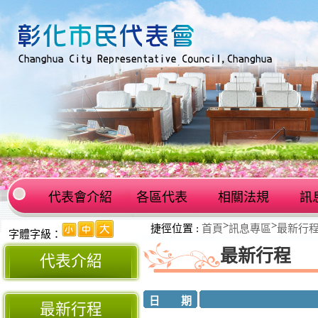
代表會介紹
各區代表
相關法規
訊
:::
>
>
捷徑位置 :
首頁
訊息專區
最新行
:::
字體字級：
最新行程
代表介紹
日 期
最新行程