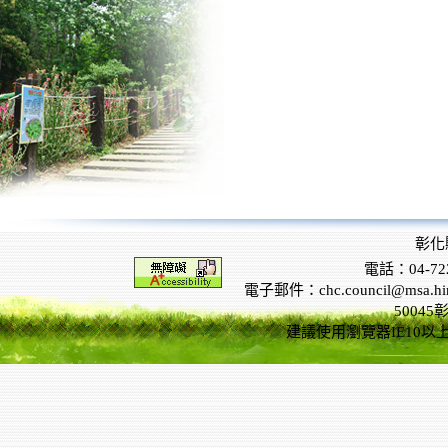
彰化
電話：04-722
電子郵件：chc.council@msa.hinet
5004
建議使用瀏覽器IE10以上