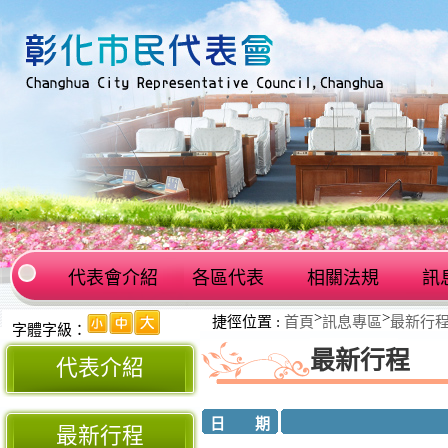
代表會介紹
各區代表
相關法規
訊
:::
>
>
捷徑位置 :
首頁
訊息專區
最新行
:::
字體字級：
最新行程
代表介紹
日 期
最新行程