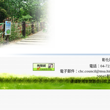
彰化
電話：04-722
電子郵件：chc.council@msa.hinet
5004
建議使用瀏覽器IE10以上