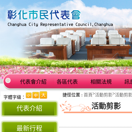
代表會介紹
各區代表
相關法規
訊
:::
>
>
捷徑位置 :
首頁
活動剪影
活動剪
:::
字體字級：
活動剪影
代表介紹
最新行程