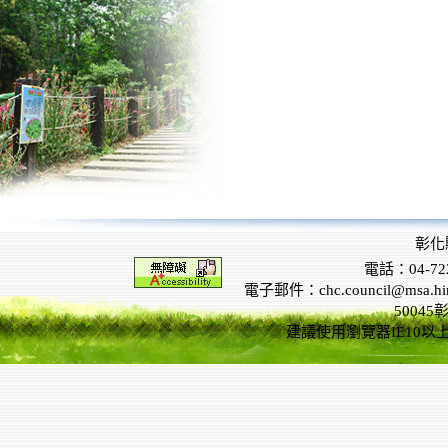
彰化
電話：04-722
電子郵件：chc.council@msa.hinet
5004
建議使用瀏覽器IE10以上