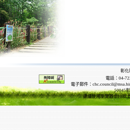
彰化
電話：04-722
電子郵件：chc.council@msa.hinet
5004
建議使用瀏覽器IE10以上