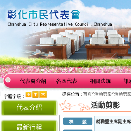
代表會介紹
各區代表
相關法規
訊
:::
>
>
捷徑位置 :
首頁
活動剪影
活動剪
:::
字體字級：
活動剪影
代表介紹
就職暨主席副主席
標 題
最新行程