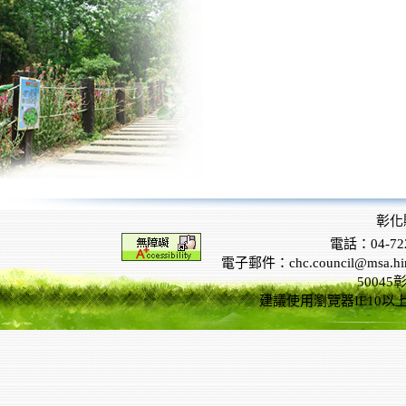
彰化
電話：04-722
電子郵件：chc.council@msa.hinet
5004
建議使用瀏覽器IE10以上