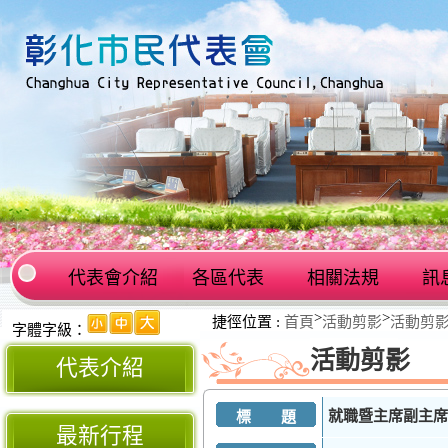
代表會介紹
各區代表
相關法規
訊
:::
>
>
捷徑位置 :
首頁
活動剪影
活動剪
:::
字體字級：
活動剪影
代表介紹
就職暨主席副主席
標 題
最新行程