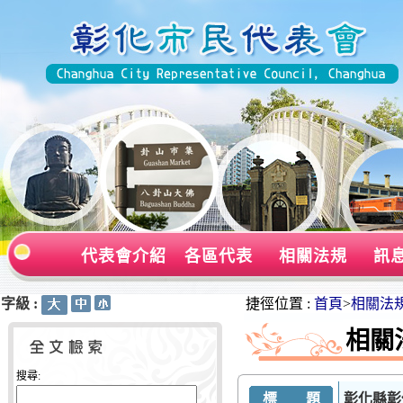
代表會介紹
各區代表
相關法規
訊
字級 :
:::
:::
捷徑位置 :
首頁
>
相關法
相關
搜尋:
標 題
彰化縣彰