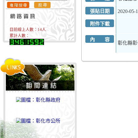
張貼日期
2020-05-
附件下載
目前線上人數：
14
人
累計人數：
內 容
彰化縣彰