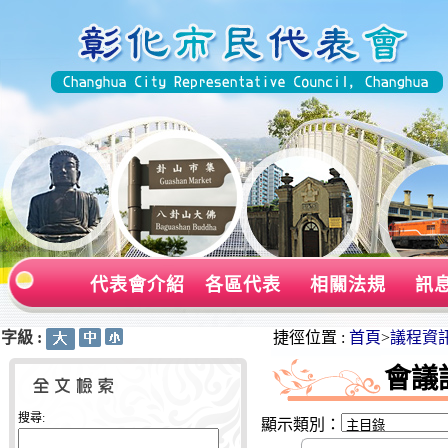
代表會介紹
各區代表
相關法規
訊
字級 :
:::
:::
捷徑位置 :
首頁
>
議程資
會議
搜尋:
顯示類別：