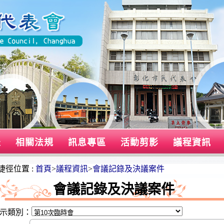
表
相關法規
訊息專區
活動剪影
議程資訊
捷徑位置 :
首頁
>
議程資訊
>
會議記錄及決議案件
會議記錄及決議案件
示類別：