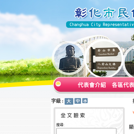
代表會介紹
各區代
字級 :
:::
:::
搜尋:
顯