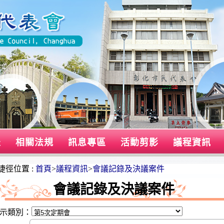
表
相關法規
訊息專區
活動剪影
議程資訊
捷徑位置 :
首頁
>
議程資訊
>
會議記錄及決議案件
會議記錄及決議案件
示類別：