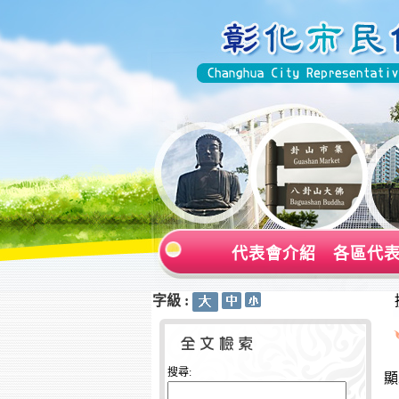
代表會介紹
各區代
字級 :
:::
:::
搜尋:
顯