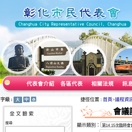
代表會介紹
各區代表
相關法規
訊
字級 :
:::
:::
捷徑位置 :
首頁
>
議程資
會議
搜尋:
顯示類別：