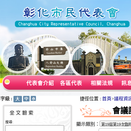
代表會介紹
各區代表
相關法規
訊
字級 :
:::
:::
捷徑位置 :
首頁
>
議程資
會議
搜尋:
顯示類別：