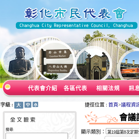
代表會介紹
各區代表
相關法規
訊
字級 :
:::
:::
捷徑位置 :
首頁
>
議程資
會議
搜尋:
顯示類別：