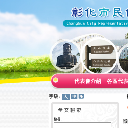
代表會介紹
各區代
字級 :
:::
:::
搜尋:
顯