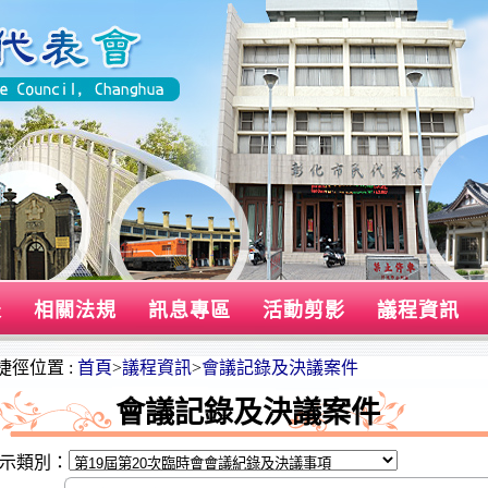
表
相關法規
訊息專區
活動剪影
議程資訊
捷徑位置 :
首頁
>
議程資訊
>
會議記錄及決議案件
會議記錄及決議案件
示類別：