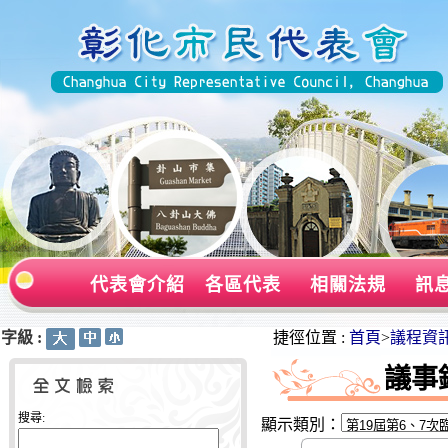
代表會介紹
各區代表
相關法規
訊
字級 :
:::
:::
捷徑位置 :
首頁
>
議程資
議事
搜尋:
顯示類別：