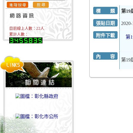
標 題
第1
張貼日期
2020-
目前線上人數：
22
人
累計人數：
附件下載
第
內 容
第1