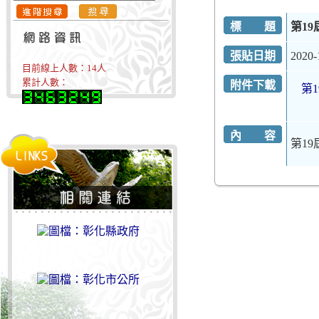
標 題
第1
張貼日期
2020-
目前線上人數：
14
人
累計人數：
附件下載
第1
內 容
第1