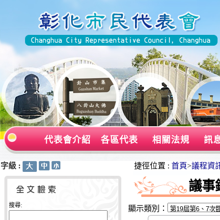
代表會介紹
各區代表
相關法規
訊
字級 :
:::
:::
捷徑位置 :
首頁
>
議程資
議事
搜尋:
顯示類別：