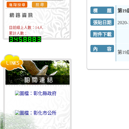
標 題
第1
張貼日期
2020-
目前線上人數：
14
人
累計人數：
附件下載
內 容
第1