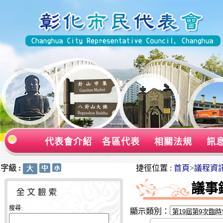
代表會介紹
各區代表
相關法規
訊
字級 :
:::
:::
捷徑位置 :
首頁
>
議程資
議事
搜尋:
顯示類別：