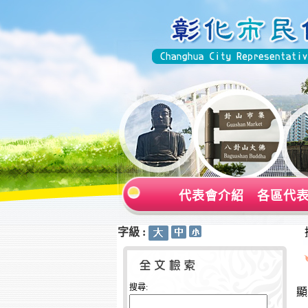
代表會介紹
各區代
字級 :
:::
:::
搜尋:
顯