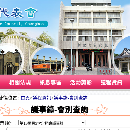
表
相關法規
訊息專區
活動剪影
議程資訊
捷徑位置 :
首頁
>
議程資訊
>
議事錄-會別查詢
議事錄-會別查詢
示類別：