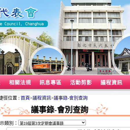
表
相關法規
訊息專區
活動剪影
議程資訊
捷徑位置 :
首頁
>
議程資訊
>
議事錄-會別查詢
議事錄-會別查詢
示類別：