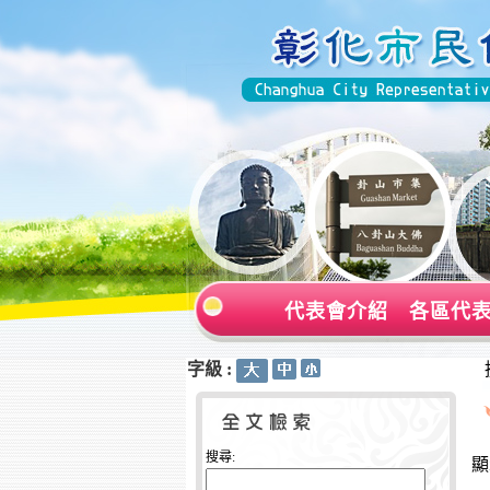
代表會介紹
各區代
字級 :
:::
:::
搜尋:
顯