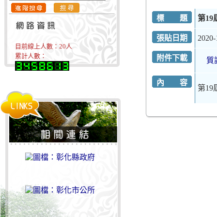
標 題
第1
張貼日期
2020-
目前線上人數：
20
人
累計人數：
附件下載
質
內 容
第1