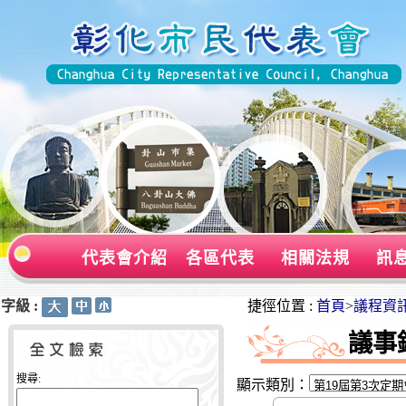
代表會介紹
各區代表
相關法規
訊
字級 :
:::
:::
捷徑位置 :
首頁
>
議程資
議事
搜尋:
顯示類別：