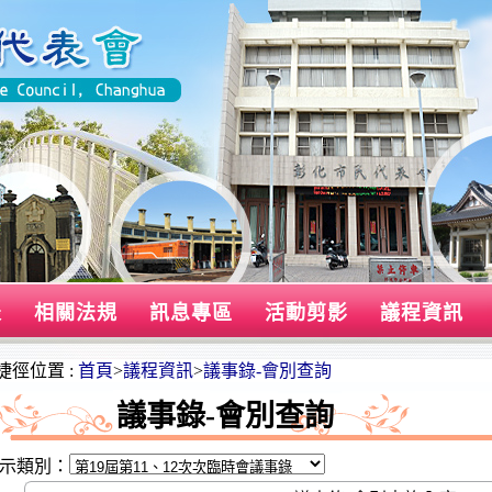
表
相關法規
訊息專區
活動剪影
議程資訊
捷徑位置 :
首頁
>
議程資訊
>
議事錄-會別查詢
議事錄-會別查詢
示類別：