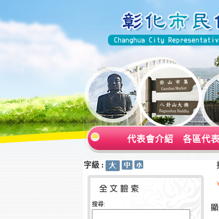
代表會介紹
各區代
字級 :
:::
:::
搜尋:
顯