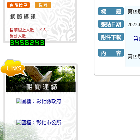
標 題
第1
張貼日期
2022-
目前線上人數：
19
人
累計人數：
附件下載
第
內 容
第1