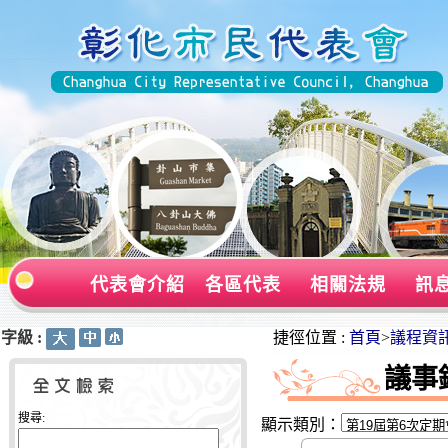
代表會介紹
各區代表
相關法規
訊
字級 :
:::
:::
捷徑位置 :
首頁
>
議程資
議事
搜尋:
顯示類別：