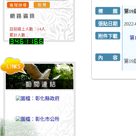
標 題
第1
張貼日期
2022-
目前線上人數：
14
人
累計人數：
附件下載
第
內 容
第1