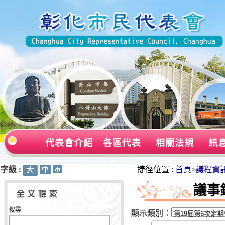
代表會介紹
各區代表
相關法規
訊
字級 :
:::
:::
捷徑位置 :
首頁
>
議程資
議事
搜尋:
顯示類別：