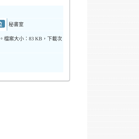
位
秘書室
。檔案大小：83 KB，下載次