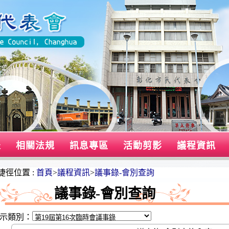
表
相關法規
訊息專區
活動剪影
議程資訊
捷徑位置 :
首頁
>
議程資訊
>
議事錄-會別查詢
議事錄-會別查詢
示類別：