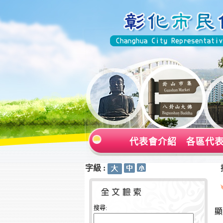
代表會介紹
各區代
字級 :
:::
:::
搜尋:
顯