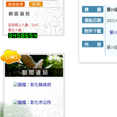
標 題
第1
張貼日期
2022-
目前線上人數：
20
人
累計人數：
附件下載
第1
內 容
第1