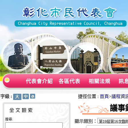
代表會介紹
各區代表
相關法規
訊
字級 :
:::
:::
捷徑位置 :
首頁
>
議程資
議事
搜尋:
顯示類別：