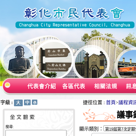
代表會介紹
各區代表
相關法規
訊
字級 :
:::
:::
捷徑位置 :
首頁
>
議程資
議事
搜尋:
顯示類別：