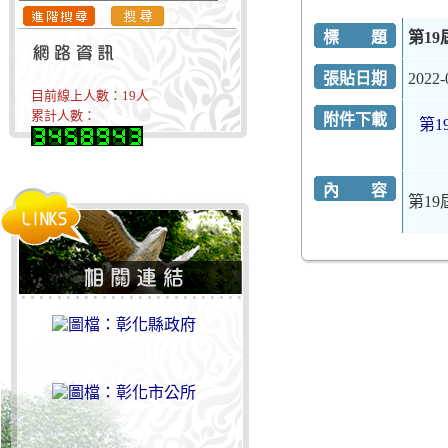
標 題
第1
張貼日期
2022-
目前線上人數：
19
人
累計人數：
附件下載
第1
內 容
第1