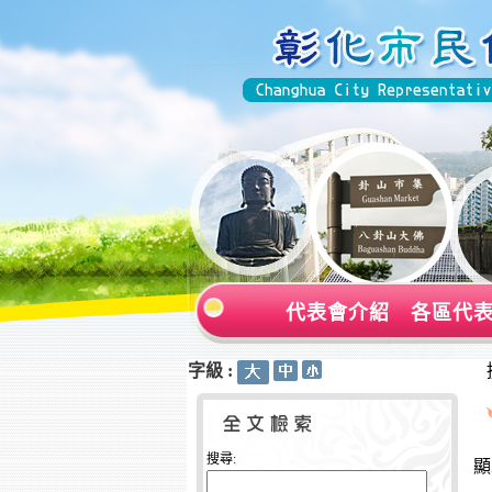
代表會介紹
各區代
字級 :
:::
:::
搜尋:
顯