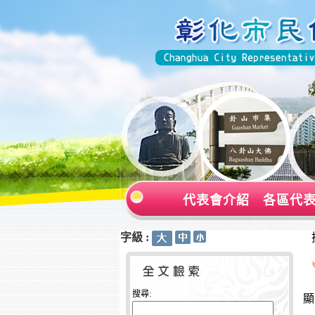
代表會介紹
各區代
字級 :
:::
:::
搜尋:
顯