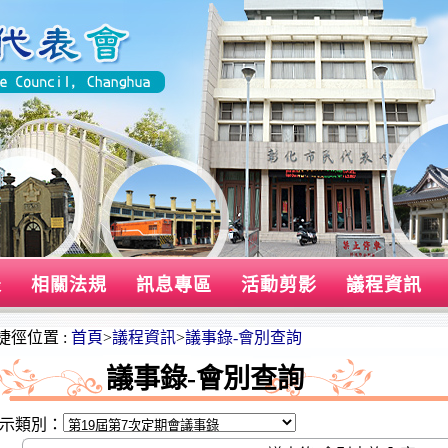
表
相關法規
訊息專區
活動剪影
議程資訊
捷徑位置 :
首頁
>
議程資訊
>
議事錄-會別查詢
議事錄-會別查詢
示類別：