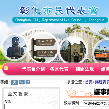
代表會介紹
各區代表
相關法規
訊
字級 :
:::
:::
捷徑位置 :
首頁
>
議程資
議事
搜尋:
顯示類別：