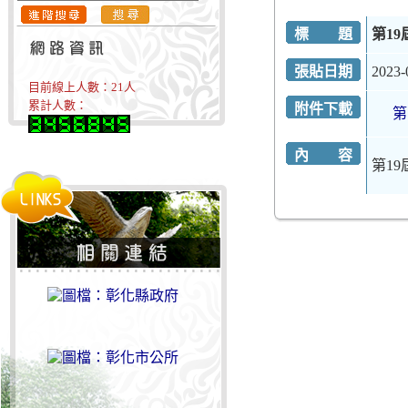
標 題
第1
張貼日期
2023-
目前線上人數：
21
人
累計人數：
附件下載
第
內 容
第1