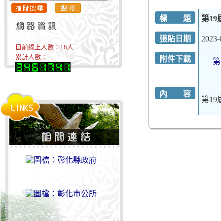
標 題
第1
張貼日期
2023-
目前線上人數：
18
人
累計人數：
附件下載
第
內 容
第1