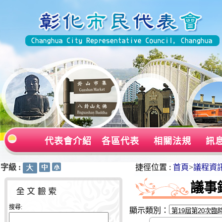
代表會介紹
各區代表
相關法規
訊
字級 :
:::
:::
捷徑位置 :
首頁
>
議程資
議事
搜尋:
顯示類別：