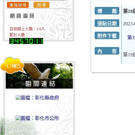
標 題
第1
張貼日期
2023-
目前線上人數：
14
人
累計人數：
附件下載
第1
內 容
第1