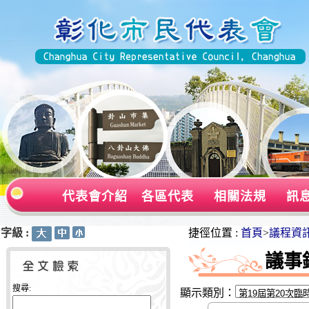
代表會介紹
各區代表
相關法規
訊
字級 :
:::
:::
捷徑位置 :
首頁
>
議程資
議事
搜尋:
顯示類別：