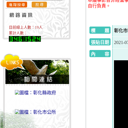
本議事影音非經當
自行負責。
目前線上人數：
19
人
標 題
彰化市民
累計人數：
張貼日期
2021-0
內 容