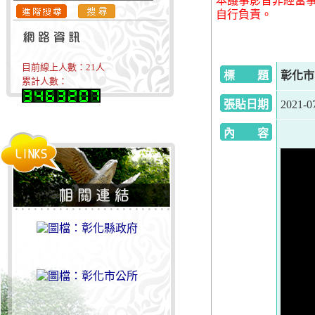
本議事影音非經當
自行負責。
目前線上人數：
21
人
標 題
彰化市民
累計人數：
張貼日期
2021-0
內 容