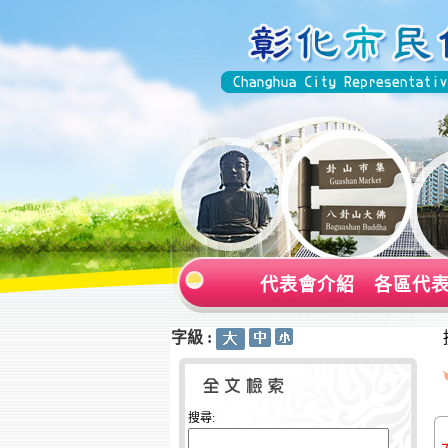
代表會介紹
各區代
字級 :
:::
:::
搜尋: