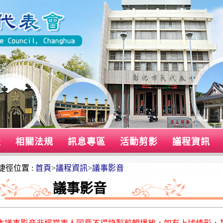
表
相關法規
訊息專區
活動剪影
議程資訊
捷徑位置 :
首頁
>
議程資訊
>
議事影音
議事影音