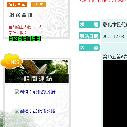
本議事影音非經當事人同
標 題
彰化市民代表會
目前線上人數：
20
人
累計人數：
張貼日期
2021-12-08
內 容
第19屆第6次